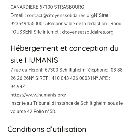
CANARDIERE 67100 STRASBOURG
contact@citoyenssolidaires.org
E-mail :
N°Siret :
92354945500015
Responsable de la rédaction : Raoul
citoyensetsolidaires.org
FOUSSENI
Site internet :
Hébergement et conception du
site HUMANIS​
7 rue du Héron
F-67300 Schiltigheim
Téléphone: 03 88
26 26 26
Nº SIRET : 410 043 426 00031
Nº APE :
94.99Z
https://www.humanis.org/
Inscrite au Tribunal d’instance de Schiltigheim sous le
volume 42 Folio n°58.
Conditions d’utilisation